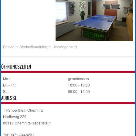
Posted in
Startseiteneinträge
,
Uncategorized
ÖFFNUNGSZEITEN
Mo.:
geschlossen
Di. - Fr.:
10:00 - 18:30
Sa.:
09:00 - 12:00
ADRESSE
TT-Shop Stein Chemnitz
Harthweg 229
09117 Chemnitz-Rabenstein
Tel: 0371-8448231